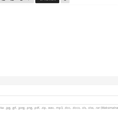
 .jpg, .gif, .jpeg, .png, .pdf, .zip, .wav, .mp3, .doc, .docx, .xls, .xlsx, .rar (Maksima