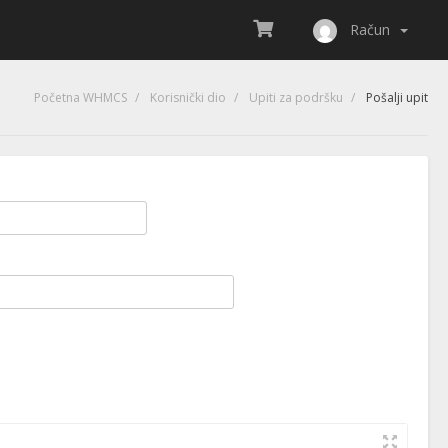
Račun
Početna WHMCS
Korisnički dio
Upiti za podršku
Pošalji upit