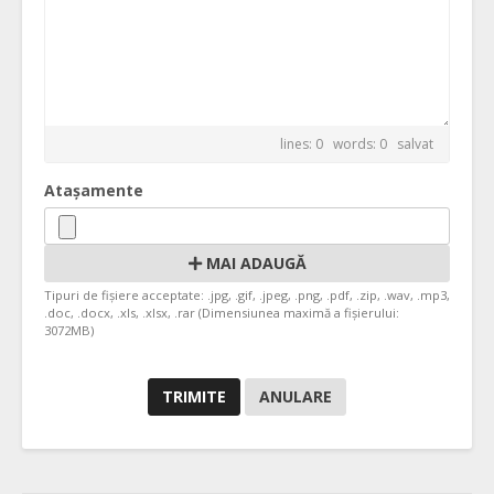
lines: 0 words: 0
salvat
Atașamente
MAI ADAUGĂ
Tipuri de fișiere acceptate: .jpg, .gif, .jpeg, .png, .pdf, .zip, .wav, .mp3,
.doc, .docx, .xls, .xlsx, .rar (Dimensiunea maximă a fișierului:
3072MB)
ANULARE