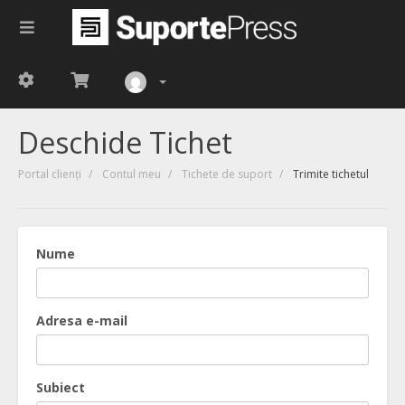
Deschide Tichet
Portal clienți
Contul meu
Tichete de suport
Trimite tichetul
Nume
Adresa e-mail
Subiect