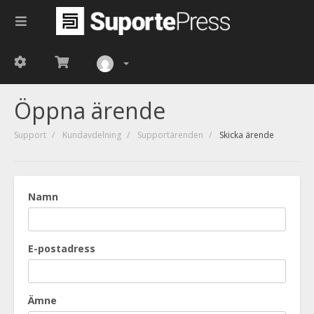
Öppna ärende
Support
Kundavdelning
Supportärenden
Skicka ärende
Namn
E-postadress
Ämne