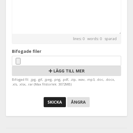
lines: 0 words: 0
sparad
Bifogade filer
LÄGG TILL MER
Bifogad fil: .jpg, .gif, .jpeg, .png, .pdf, .zip, .wav, .mp3, .doc, .docx,
.xls, .xlsx, .rar (Max filstorlek: 3072MB)
ÅNGRA