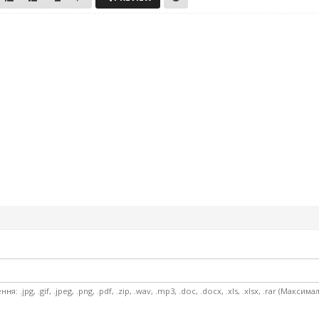
 .jpg, .gif, .jpeg, .png, .pdf, .zip, .wav, .mp3, .doc, .docx, .xls, .xlsx, .rar (Макс