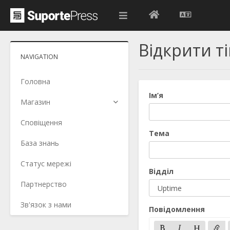
Відкрити ті
NAVIGATION
Головна
Ім’я
Магазин
Сповіщення
Тема
База знань
Статус мережі
Відділ
Партнерство
Зв'язок з нами
Повідомлення