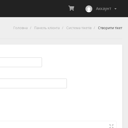
Аккаунт
Головна
Панель клієнта
Система тікетів
Створити тікет